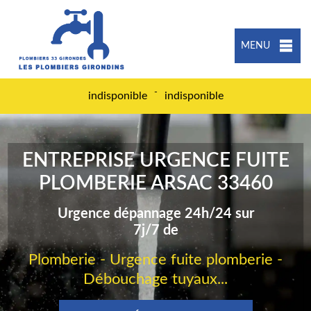
MENU
-
indisponible
indisponible
ENTREPRISE URGENCE FUITE
PLOMBERIE ARSAC 33460
Urgence dépannage 24h/24 sur
7j/7 de
Plomberie - Urgence fuite plomberie -
Débouchage tuyaux...