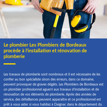
Le plombier Les Plombiers de Bordeaux
procède à l’installation et rénovation de
plomberie
Les travaux de plomberie sont nombreux et il est nécessaire de les
confier au bon spécialiste sinon des erreurs, dans ce domaine,
peuvent provoquer de graves dégâts. Les Plombiers de Bordeaux est
un plombier professionnel aguerri aux travaux d’installation et de
rénovation de vos éléments de plomberie. Après des années de
service, des défaillances peuvent apparaitre et ce professionnel est
prêt à vous aider si vous habitez à Daignac dans le département du