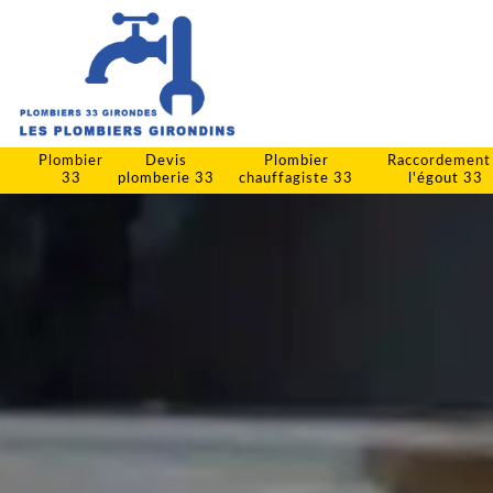
Plombier
Devis
Plombier
Raccordement
33
plomberie 33
chauffagiste 33
l'égout 33