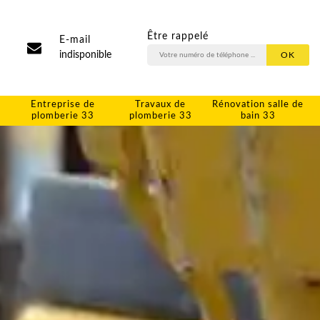
Être rappelé
E-mail
indisponible
Entreprise de
Travaux de
Rénovation salle de
plomberie 33
plomberie 33
bain 33