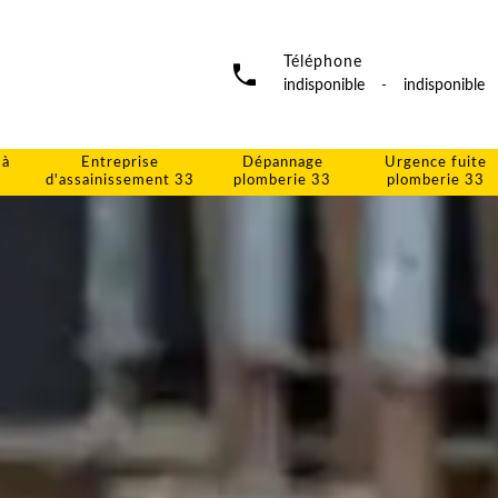
Téléphone
indisponible
-
indisponible
 à
Entreprise
Dépannage
Urgence fuite
d'assainissement 33
plomberie 33
plomberie 33