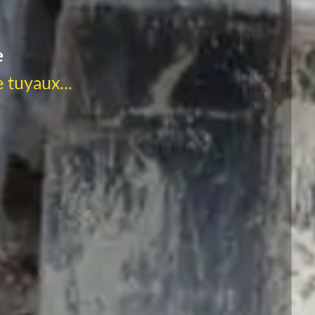
e
 tuyaux...