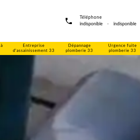
Téléphone
indisponible
-
indisponible
 à
Entreprise
Dépannage
Urgence fuite
d'assainissement 33
plomberie 33
plomberie 33