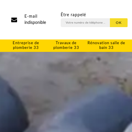
Être rappelé
E-mail
indisponible
Entreprise de
Travaux de
Rénovation salle de
plomberie 33
plomberie 33
bain 33