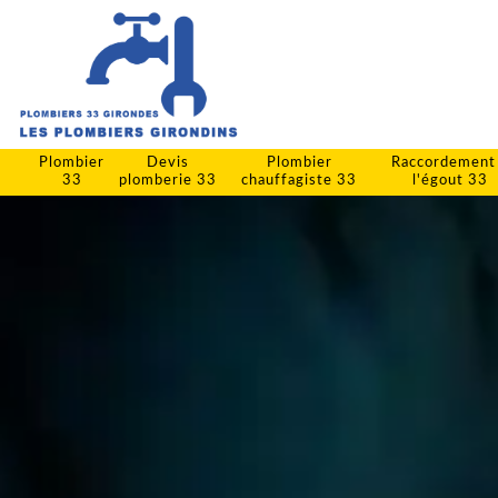
Plombier
Devis
Plombier
Raccordement
33
plomberie 33
chauffagiste 33
l'égout 33