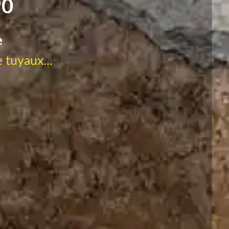
90
e
 tuyaux...