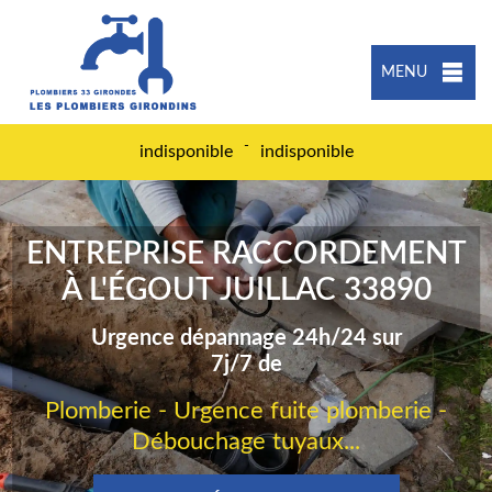
MENU
-
indisponible
indisponible
ENTREPRISE RACCORDEMENT
À L'ÉGOUT JUILLAC 33890
Urgence dépannage 24h/24 sur
7j/7 de
Plomberie - Urgence fuite plomberie -
Débouchage tuyaux...