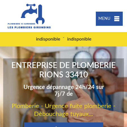
MENU
-
indisponible
indisponible
ENTREPRISE DE PLOMBERIE
RIONS 33410
Urgence dépannage 24h/24 sur
7j/7 de
Plomberie - Urgence fuite plomberie -
Débouchage tuyaux...