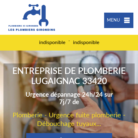
MENU
-
indisponible
indisponible
ENTREPRISE DE PLOMBERIE
LUGAIGNAC 33420
Urgence dépannage 24h/24 sur
7j/7 de
Plomberie - Urgence fuite plomberie -
Débouchage tuyaux...