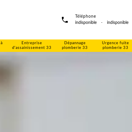
Téléphone
indisponible
-
indisponible
 à
Entreprise
Dépannage
Urgence fuite
d'assainissement 33
plomberie 33
plomberie 33