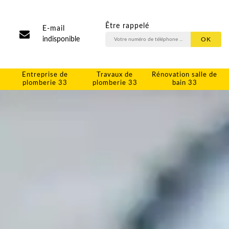
Être rappelé
E-mail
indisponible
Entreprise de
Travaux de
Rénovation salle de
plomberie 33
plomberie 33
bain 33