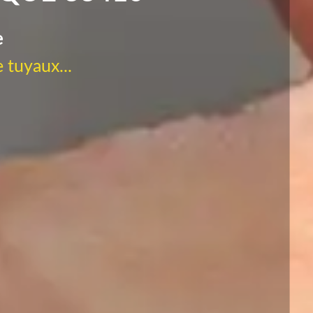
e
 tuyaux...