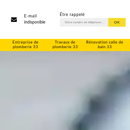
Être rappelé
E-mail
indisponible
Entreprise de
Travaux de
Rénovation salle de
plomberie 33
plomberie 33
bain 33