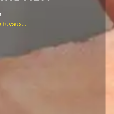
e
 tuyaux...