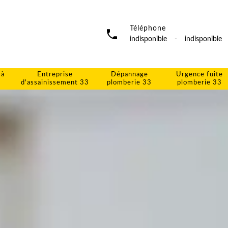
Téléphone
indisponible
-
indisponible
 à
Entreprise
Dépannage
Urgence fuite
d'assainissement 33
plomberie 33
plomberie 33