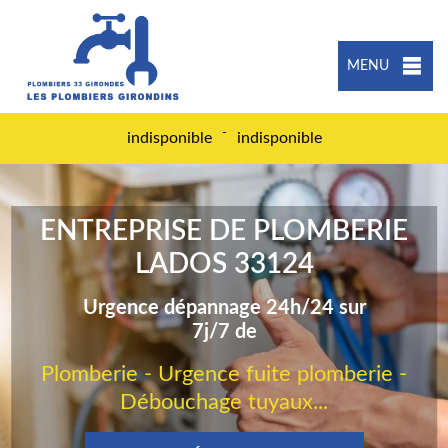
MENU
-
indisponible
indisponible
ENTREPRISE DE PLOMBERIE
LADOS 33124
Urgence dépannage 24h/24 sur
7j/7 de
Plomberie - Urgence fuite plomberie -
Débouchage tuyaux...