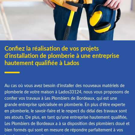
Confiez la réalisation de vos projets
d’installation de plomberie à une entreprise
hautement qualifiée à Lados
Au cas où vous avez besoin d’installer des nouveaux matériels de
plomberie de votre maison à Lados33124, nous vous proposons de
confier vos travaux à Les Plombiers de Bordeaux, qui est une
grande entreprise spécialisée en plomberie. En plus d’être experte
en plomberie, le savoir-faire et le respect du délai des travaux sont
ses atouts. De plus, en tant qu’une entreprise hautement qualifiée,
Les Plombiers de Bordeaux a à sa disposition des plombiers doué et
bien formés qui sont en mesure de répondre parfaitement à vos