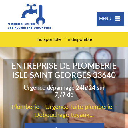
MENU
-
indisponible
indisponible
ENTREPRISE DE PLOMBERIE
ISLE SAINT GEORGES 33640
Urgence dépannage 24h/24 sur
7j/7 de
Plomberie - Urgence fuite plomberie -
Débouchage tuyaux...