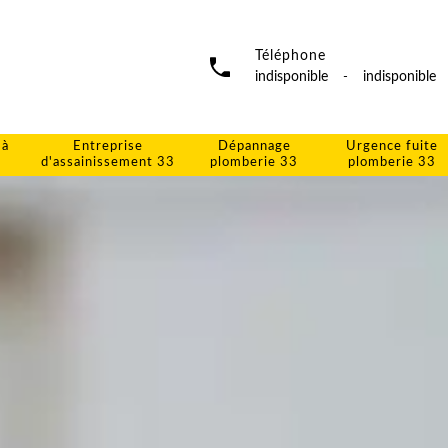
Téléphone
indisponible
-
indisponible
 à
Entreprise
Dépannage
Urgence fuite
d'assainissement 33
plomberie 33
plomberie 33