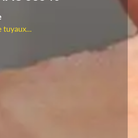
e
 tuyaux...