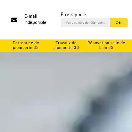
Être rappelé
E-mail
indisponible
Entreprise de
Travaux de
Rénovation salle de
plomberie 33
plomberie 33
bain 33