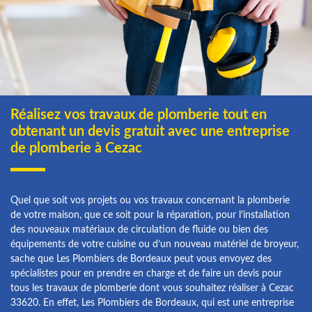
Réalisez vos travaux de plomberie tout en
obtenant un devis gratuit avec une entreprise
de plomberie à Cezac
Quel que soit vos projets ou vos travaux concernant la plomberie
de votre maison, que ce soit pour la réparation, pour l’installation
des nouveaux matériaux de circulation de fluide ou bien des
équipements de votre cuisine ou d’un nouveau matériel de broyeur,
sache que Les Plombiers de Bordeaux peut vous envoyez des
spécialistes pour en prendre en charge et de faire un devis pour
tous les travaux de plomberie dont vous souhaitez réaliser à Cezac
33620. En effet, Les Plombiers de Bordeaux, qui est une entreprise