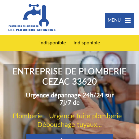
MENU
-
indisponible
indisponible
ENTREPRISE DE PLOMBERIE
CEZAC 33620
Urgence dépannage 24h/24 sur
7j/7 de
Plomberie - Urgence fuite plomberie -
Débouchage tuyaux...