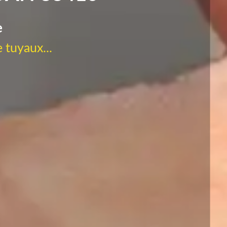
e
 tuyaux...