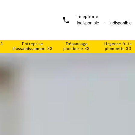
Téléphone
indisponible
-
indisponible
 à
Entreprise
Dépannage
Urgence fuite
d'assainissement 33
plomberie 33
plomberie 33