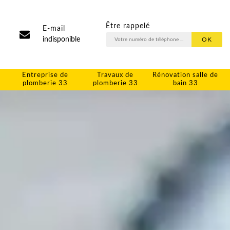
Être rappelé
E-mail
indisponible
Entreprise de
Travaux de
Rénovation salle de
plomberie 33
plomberie 33
bain 33