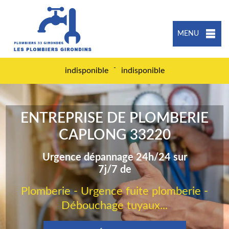
MENU
-
indisponible
indisponible
ENTREPRISE DE PLOMBERIE
CAPLONG 33220
Urgence dépannage 24h/24 sur
7j/7 de
Plomberie - Urgence fuite plomberie -
Débouchage tuyaux...