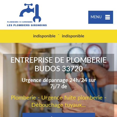
MENU
-
indisponible
indisponible
ENTREPRISE DE PLOMBERIE
BUDOS 33720
Urgence dépannage 24h/24 sur
7j/7 de
Plomberie - Urgence fuite plomberie -
Débouchage tuyaux...