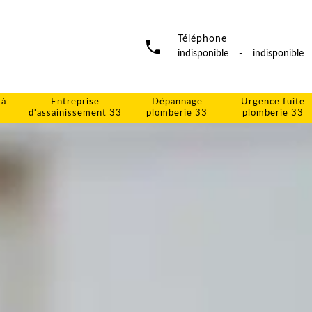
Téléphone
indisponible
-
indisponible
 à
Entreprise
Dépannage
Urgence fuite
d'assainissement 33
plomberie 33
plomberie 33