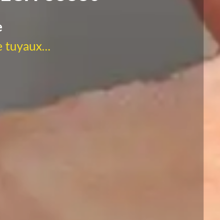
e
 tuyaux...