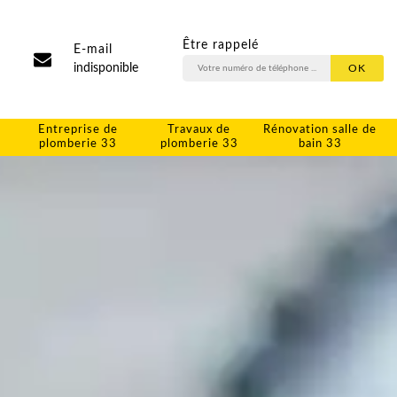
Être rappelé
E-mail
indisponible
Entreprise de
Travaux de
Rénovation salle de
plomberie 33
plomberie 33
bain 33