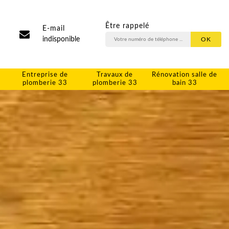
Être rappelé
E-mail
indisponible
Entreprise de
Travaux de
Rénovation salle de
plomberie 33
plomberie 33
bain 33