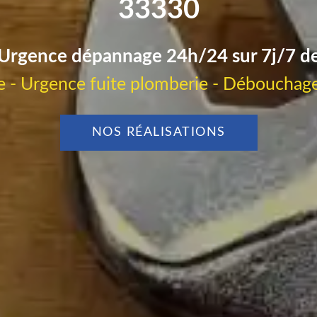
33330
Urgence dépannage 24h/24 sur 7j/7 d
 - Urgence fuite plomberie - Débouchage
NOS RÉALISATIONS