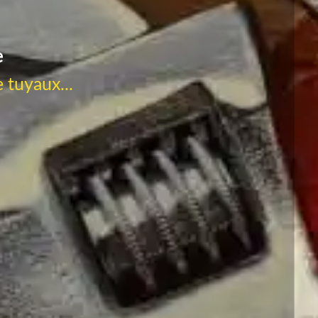
e
 tuyaux...