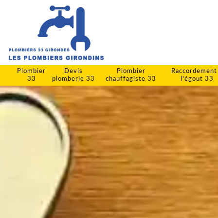
Plombier
Devis
Plombier
Raccordement
33
plomberie 33
chauffagiste 33
l'égout 33