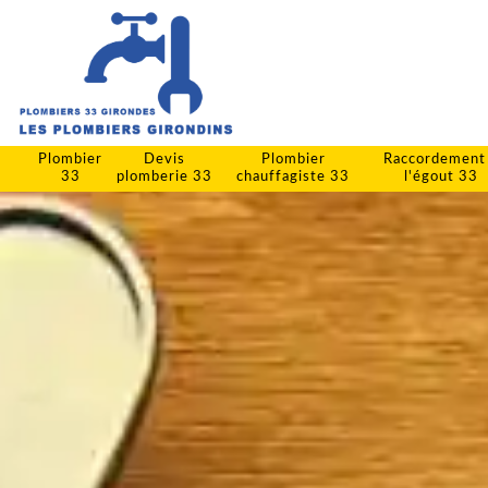
Plombier
Devis
Plombier
Raccordement
33
plomberie 33
chauffagiste 33
l'égout 33