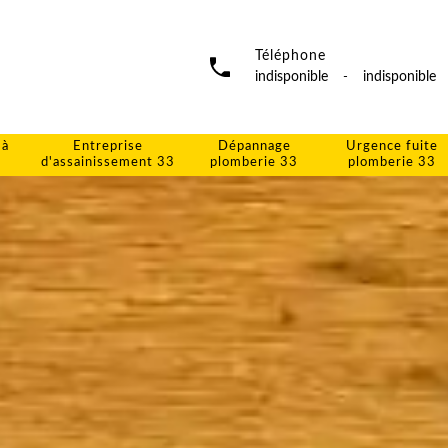
Téléphone
indisponible
-
indisponible
 à
Entreprise
Dépannage
Urgence fuite
d'assainissement 33
plomberie 33
plomberie 33