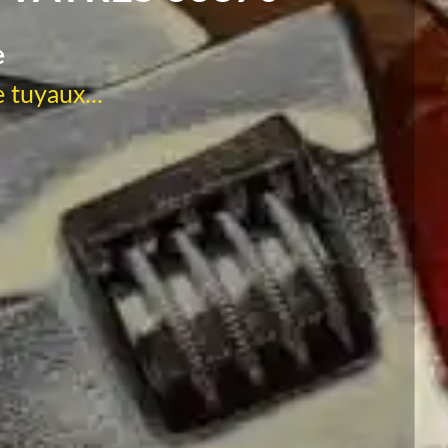
e
 tuyaux...