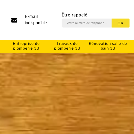
Être rappelé
E-mail
indisponible
Entreprise de
Travaux de
Rénovation salle de
plomberie 33
plomberie 33
bain 33