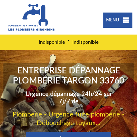
MENU
-
indisponible
indisponible
ENTREPRISE DÉPANNAGE
PLOMBERIE TARGON 33760
Urgence dépannage 24h/24 sur
7j/7 de
Plomberie - Urgence fuite plomberie -
Débouchage tuyaux...