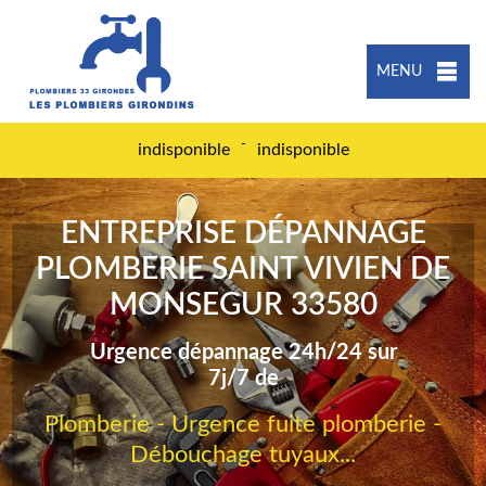
MENU
-
indisponible
indisponible
ENTREPRISE DÉPANNAGE
PLOMBERIE SAINT VIVIEN DE
MONSEGUR 33580
Urgence dépannage 24h/24 sur
7j/7 de
Plomberie - Urgence fuite plomberie -
Débouchage tuyaux...