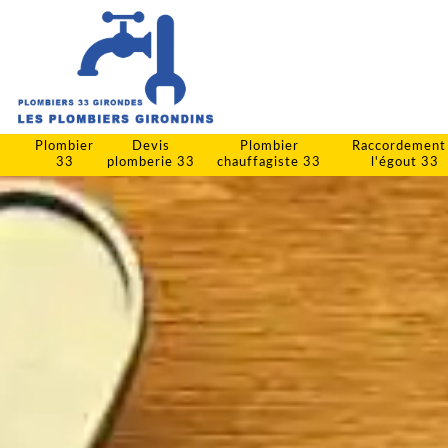
Plombier
Devis
Plombier
Raccordement
33
plomberie 33
chauffagiste 33
l'égout 33