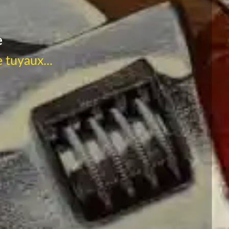
e
 tuyaux...