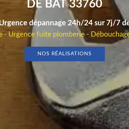
DE BAT 33760
Urgence dépannage 24h/24 sur 7j/7 d
 - Urgence fuite plomberie - Débouchage
NOS RÉALISATIONS