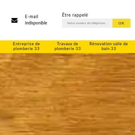
Être rappelé
E-mail
indisponible
Entreprise de
Travaux de
Rénovation salle de
plomberie 33
plomberie 33
bain 33