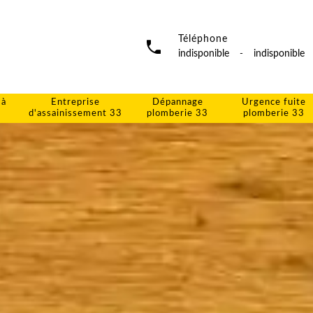
Téléphone
indisponible
-
indisponible
 à
Entreprise
Dépannage
Urgence fuite
d'assainissement 33
plomberie 33
plomberie 33