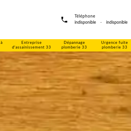
Téléphone
indisponible
-
indisponible
 à
Entreprise
Dépannage
Urgence fuite
d'assainissement 33
plomberie 33
plomberie 33