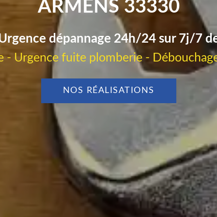
ARMENS 33330
Urgence dépannage 24h/24 sur 7j/7 d
 - Urgence fuite plomberie - Débouchage
NOS RÉALISATIONS