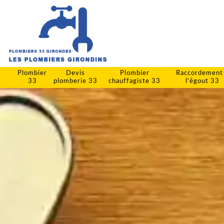
Plombier
Devis
Plombier
Raccordement
33
plomberie 33
chauffagiste 33
l'égout 33