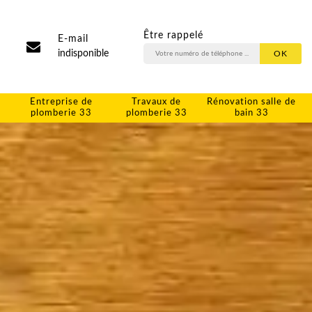
Être rappelé
E-mail
indisponible
Entreprise de
Travaux de
Rénovation salle de
plomberie 33
plomberie 33
bain 33