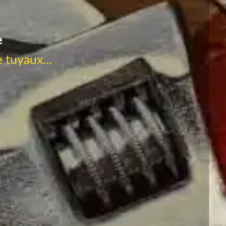
e
 tuyaux...