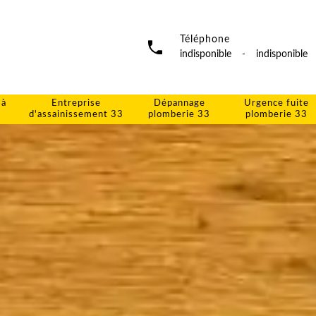
Téléphone
indisponible
-
indisponible
 à
Entreprise
Dépannage
Urgence fuite
d'assainissement 33
plomberie 33
plomberie 33