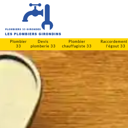
Plombier
Devis
Plombier
Raccordement
33
plomberie 33
chauffagiste 33
l'égout 33