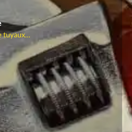
e
 tuyaux...