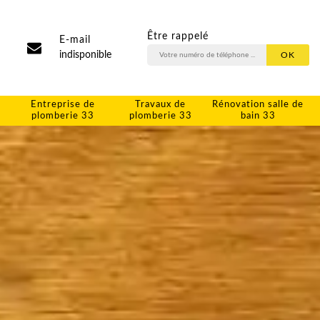
Être rappelé
E-mail
indisponible
Entreprise de
Travaux de
Rénovation salle de
plomberie 33
plomberie 33
bain 33