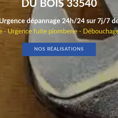
DU BOIS 33540
Urgence dépannage 24h/24 sur 7j/7 d
 - Urgence fuite plomberie - Débouchage
NOS RÉALISATIONS