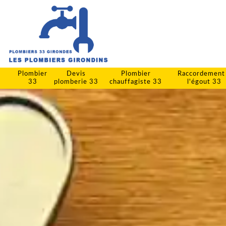
Plombier
Devis
Plombier
Raccordement
33
plomberie 33
chauffagiste 33
l'égout 33