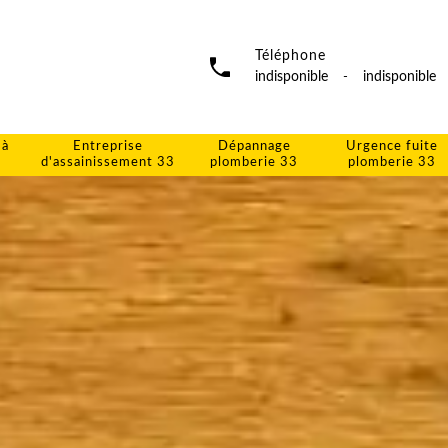
Téléphone
indisponible
-
indisponible
 à
Entreprise
Dépannage
Urgence fuite
d'assainissement 33
plomberie 33
plomberie 33