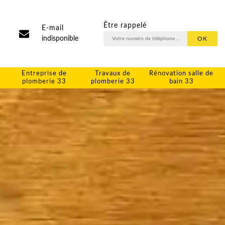
Être rappelé
E-mail
indisponible
Entreprise de
Travaux de
Rénovation salle de
plomberie 33
plomberie 33
bain 33