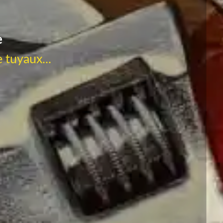
e
 tuyaux...