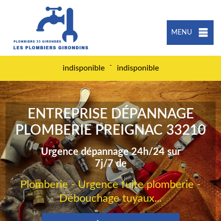
MENU
-
indisponible
indisponible
ENTREPRISE DÉPANNAGE
PLOMBERIE PREIGNAC 33210
Urgence dépannage 24h/24 sur
7j/7 de
Plomberie - Urgence fuite plomberie -
Débouchage tuyaux...