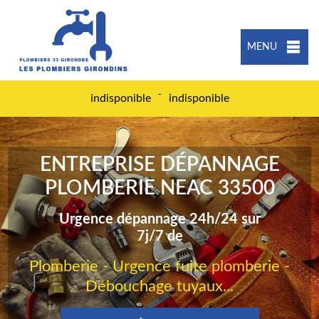
MENU
-
indisponible
indisponible
ENTREPRISE DÉPANNAGE
PLOMBERIE NEAC 33500
Urgence dépannage 24h/24 sur
7j/7 de
Plomberie - Urgence fuite plomberie -
Débouchage tuyaux...