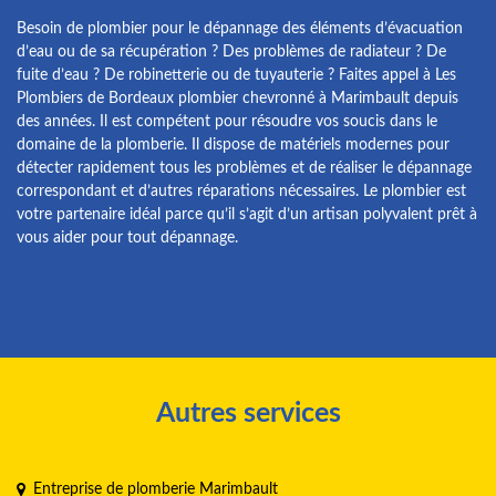
Besoin de plombier pour le dépannage des éléments d’évacuation
d’eau ou de sa récupération ? Des problèmes de radiateur ? De
fuite d’eau ? De robinetterie ou de tuyauterie ? Faites appel à Les
Plombiers de Bordeaux plombier chevronné à Marimbault depuis
des années. Il est compétent pour résoudre vos soucis dans le
domaine de la plomberie. Il dispose de matériels modernes pour
détecter rapidement tous les problèmes et de réaliser le dépannage
correspondant et d’autres réparations nécessaires. Le plombier est
votre partenaire idéal parce qu’il s’agit d’un artisan polyvalent prêt à
vous aider pour tout dépannage.
Autres services
Entreprise de plomberie Marimbault