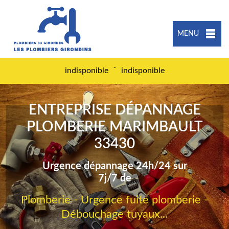
MENU
-
indisponible
indisponible
ENTREPRISE DÉPANNAGE
PLOMBERIE MARIMBAULT
33430
Urgence dépannage 24h/24 sur
7j/7 de
Plomberie - Urgence fuite plomberie -
Débouchage tuyaux...