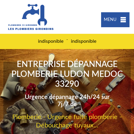
MENU
-
indisponible
indisponible
ENTREPRISE DÉPANNAGE
PLOMBERIE LUDON MEDOC
33290
Urgence dépannage 24h/24 sur
7j/7 de
Plomberie - Urgence fuite plomberie -
Débouchage tuyaux...