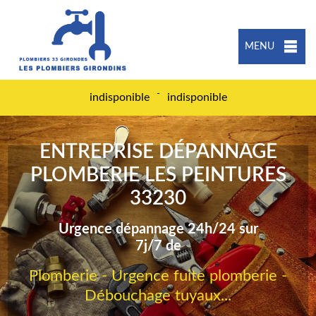
MENU
-
indisponible
indisponible
ENTREPRISE DÉPANNAGE
PLOMBERIE LES PEINTURES
33230
Urgence dépannage 24h/24 sur
7j/7 de
Plomberie - Urgence fuite plomberie -
Débouchage tuyaux...