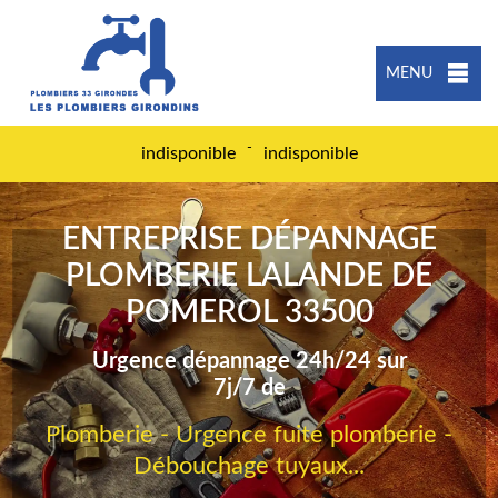
MENU
-
indisponible
indisponible
ENTREPRISE DÉPANNAGE
PLOMBERIE LALANDE DE
POMEROL 33500
Urgence dépannage 24h/24 sur
7j/7 de
Plomberie - Urgence fuite plomberie -
Débouchage tuyaux...