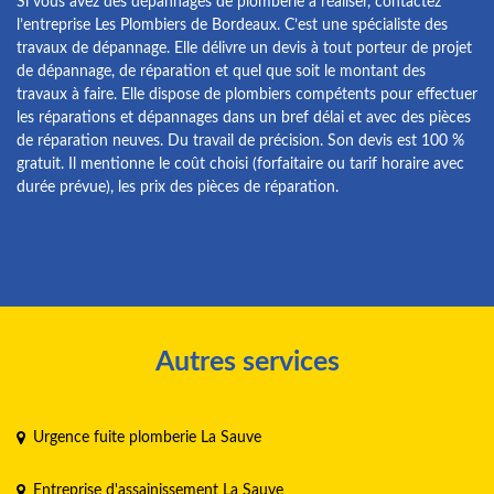
Si vous avez des dépannages de plomberie à réaliser, contactez
l’entreprise Les Plombiers de Bordeaux. C’est une spécialiste des
travaux de dépannage. Elle délivre un devis à tout porteur de projet
de dépannage, de réparation et quel que soit le montant des
travaux à faire. Elle dispose de plombiers compétents pour effectuer
les réparations et dépannages dans un bref délai et avec des pièces
de réparation neuves. Du travail de précision. Son devis est 100 %
gratuit. Il mentionne le coût choisi (forfaitaire ou tarif horaire avec
durée prévue), les prix des pièces de réparation.
Autres services
Urgence fuite plomberie La Sauve
Entreprise d'assainissement La Sauve