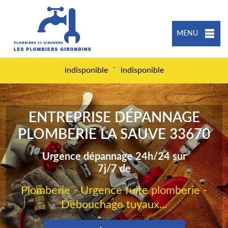
MENU
-
indisponible
indisponible
ENTREPRISE DÉPANNAGE
PLOMBERIE LA SAUVE 33670
Urgence dépannage 24h/24 sur
7j/7 de
Plomberie - Urgence fuite plomberie -
Débouchage tuyaux...