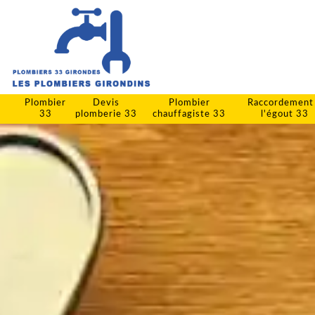
Plombier
Devis
Plombier
Raccordement
33
plomberie 33
chauffagiste 33
l'égout 33