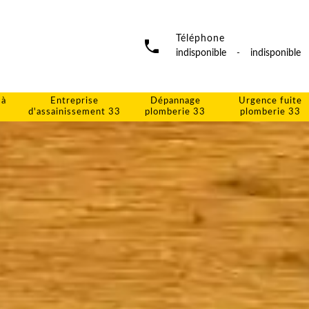
Téléphone
indisponible
-
indisponible
 à
Entreprise
Dépannage
Urgence fuite
d'assainissement 33
plomberie 33
plomberie 33