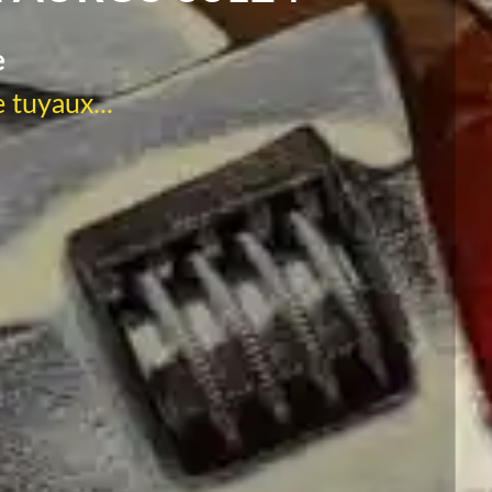
e
 tuyaux...