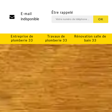
Être rappelé
E-mail
indisponible
Entreprise de
Travaux de
Rénovation salle de
plomberie 33
plomberie 33
bain 33