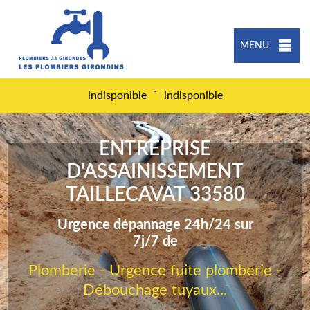
MENU
-
indisponible
indisponible
ENTREPRISE
D'ASSAINISSEMENT
TAILLECAVAT 33580
Urgence dépannage 24h/24 sur
7j/7 de
Plomberie - Urgence fuite plomberie -
Débouchage tuyaux...