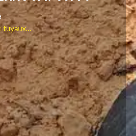
e
 tuyaux...