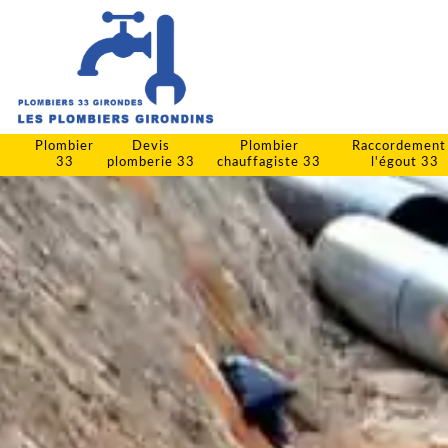
Plombier
Devis
Plombier
Raccordement
33
plomberie 33
chauffagiste 33
l'égout 33