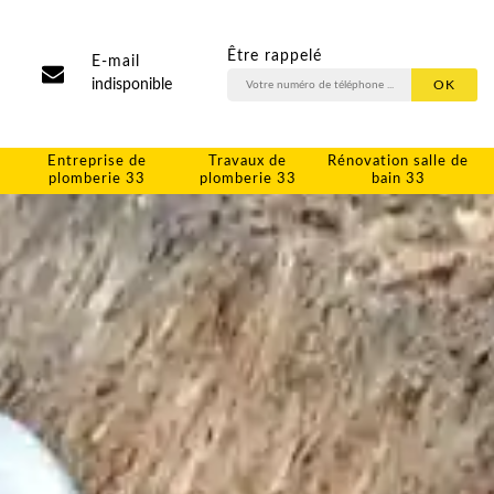
Être rappelé
E-mail
indisponible
Entreprise de
Travaux de
Rénovation salle de
plomberie 33
plomberie 33
bain 33