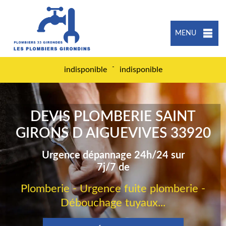
MENU
-
indisponible
indisponible
DEVIS PLOMBERIE SAINT
GIRONS D AIGUEVIVES 33920
Urgence dépannage 24h/24 sur
7j/7 de
Plomberie - Urgence fuite plomberie -
Débouchage tuyaux...