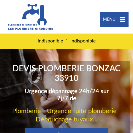
MENU
-
indisponible
indisponible
DEVIS PLOMBERIE BONZAC
33910
Urgence dépannage 24h/24 sur
7j/7 de
Plomberie - Urgence fuite plomberie -
Débouchage tuyaux...