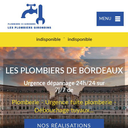
MENU
-
indisponible
indisponible
LES PLOMBIERS DE BORDEAUX
Urgence dépannage 24h/24 sur
7j/7 de
Plomberie - Urgence fuite plomberie -
Débouchage tuyaux...
NOS RÉALISATIONS