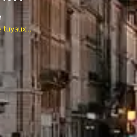
e
 tuyaux...