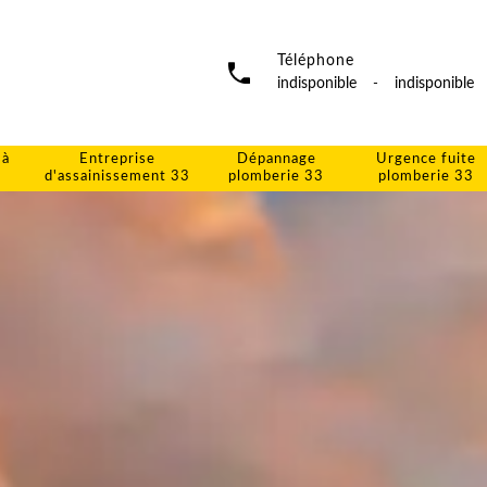
Téléphone
indisponible
-
indisponible
 à
Entreprise
Dépannage
Urgence fuite
d'assainissement 33
plomberie 33
plomberie 33