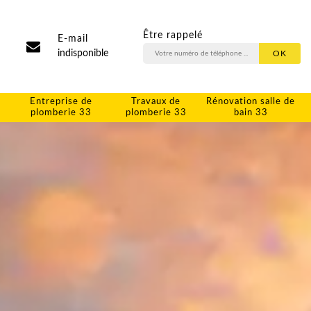
Être rappelé
E-mail
indisponible
Entreprise de
Travaux de
Rénovation salle de
plomberie 33
plomberie 33
bain 33