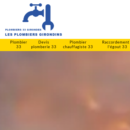
Plombier
Devis
Plombier
Raccordement
33
plomberie 33
chauffagiste 33
l'égout 33