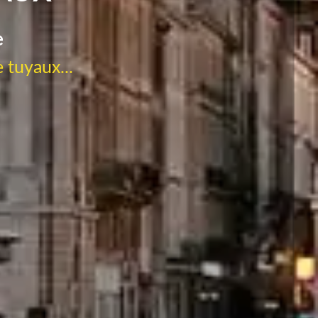
e
 tuyaux...