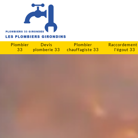
Plombier
Devis
Plombier
Raccordement
33
plomberie 33
chauffagiste 33
l'égout 33