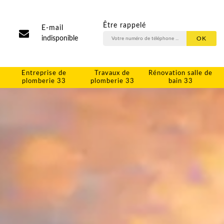
Être rappelé
E-mail
indisponible
Entreprise de
Travaux de
Rénovation salle de
plomberie 33
plomberie 33
bain 33