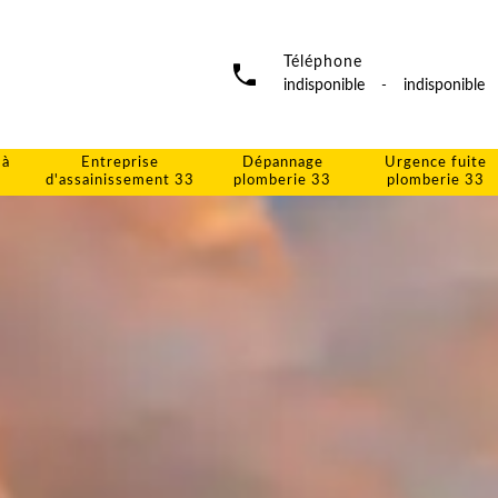
Téléphone
indisponible
-
indisponible
 à
Entreprise
Dépannage
Urgence fuite
d'assainissement 33
plomberie 33
plomberie 33