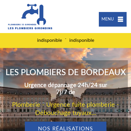
MENU
-
indisponible
indisponible
LES PLOMBIERS DE BORDEAUX
Urgence dépannage 24h/24 sur
7j/7 de
Plomberie - Urgence fuite plomberie -
Débouchage tuyaux...
NOS RÉALISATIONS