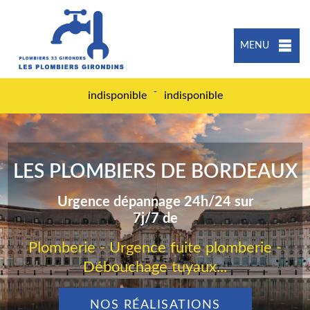
MENU
-
indisponible
indisponible
LES PLOMBIERS DE BORDEAUX
Urgence dépannage 24h/24 sur
7j/7 de
Plomberie - Urgence fuite plomberie -
Débouchage tuyaux...
NOS RÉALISATIONS