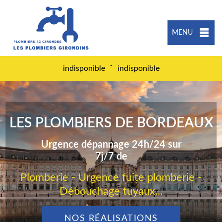
MENU
-
indisponible
indisponible
LES PLOMBIERS DE BORDEAUX
Urgence dépannage 24h/24 sur
7j/7 de
Plomberie - Urgence fuite plomberie -
Débouchage tuyaux...
NOS RÉALISATIONS