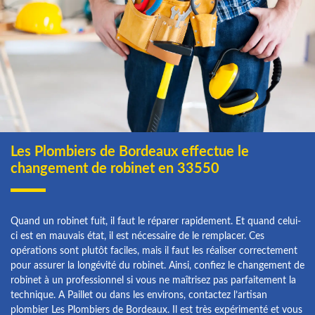
Les Plombiers de Bordeaux effectue le
changement de robinet en 33550
Quand un robinet fuit, il faut le réparer rapidement. Et quand celui-
ci est en mauvais état, il est nécessaire de le remplacer. Ces
opérations sont plutôt faciles, mais il faut les réaliser correctement
pour assurer la longévité du robinet. Ainsi, confiez le changement de
robinet à un professionnel si vous ne maîtrisez pas parfaitement la
technique. A Paillet ou dans les environs, contactez l’artisan
plombier Les Plombiers de Bordeaux. Il est très expérimenté et vous