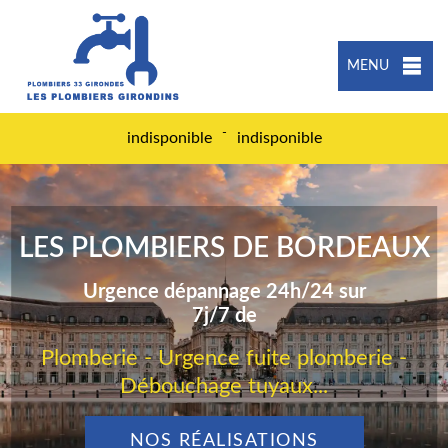
MENU
-
indisponible
indisponible
LES PLOMBIERS DE BORDEAUX
Urgence dépannage 24h/24 sur
7j/7 de
Plomberie - Urgence fuite plomberie -
Débouchage tuyaux...
NOS RÉALISATIONS