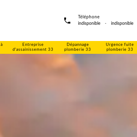
Téléphone
indisponible
-
indisponible
 à
Entreprise
Dépannage
Urgence fuite
d'assainissement 33
plomberie 33
plomberie 33