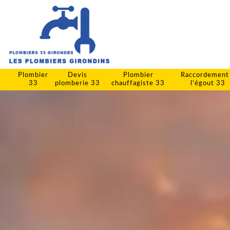
Plombier
Devis
Plombier
Raccordement
33
plomberie 33
chauffagiste 33
l'égout 33