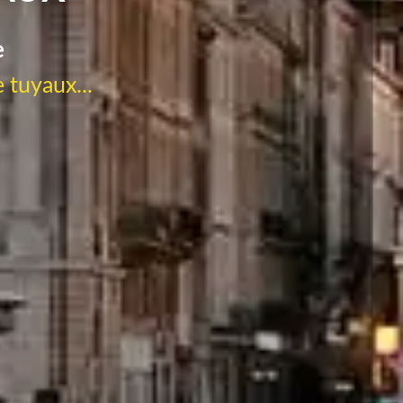
e
 tuyaux...