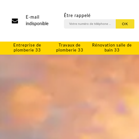
Être rappelé
E-mail
indisponible
Entreprise de
Travaux de
Rénovation salle de
plomberie 33
plomberie 33
bain 33