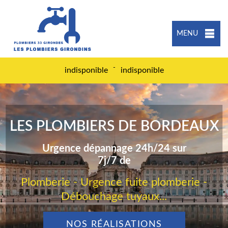
MENU
-
indisponible
indisponible
LES PLOMBIERS DE BORDEAUX
Urgence dépannage 24h/24 sur
7j/7 de
Plomberie - Urgence fuite plomberie -
Débouchage tuyaux...
NOS RÉALISATIONS