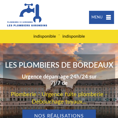
MENU
-
indisponible
indisponible
LES PLOMBIERS DE BORDEAUX
Urgence dépannage 24h/24 sur
7j/7 de
Plomberie - Urgence fuite plomberie -
Débouchage tuyaux...
NOS RÉALISATIONS