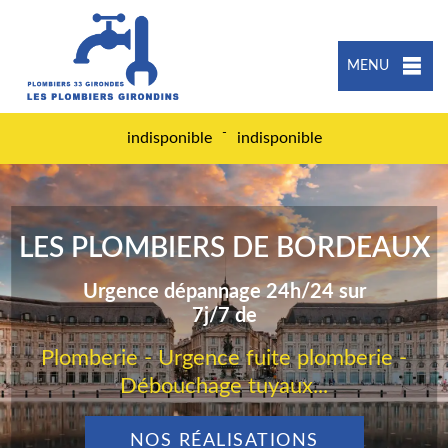
MENU
-
indisponible
indisponible
LES PLOMBIERS DE BORDEAUX
Urgence dépannage 24h/24 sur
7j/7 de
Plomberie - Urgence fuite plomberie -
Débouchage tuyaux...
NOS RÉALISATIONS