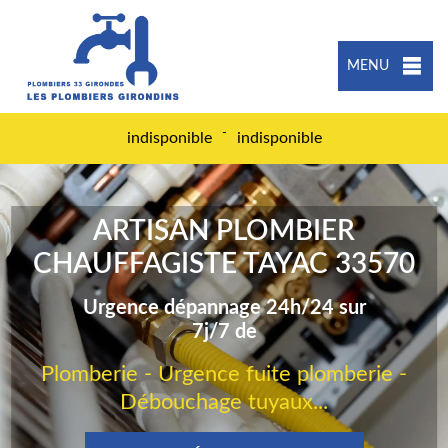
MENU
-
indisponible
indisponible
ARTISAN PLOMBIER
CHAUFFAGISTE TAYAC 33570
Urgence dépannage 24h/24 sur
7j/7 de
Plomberie - Urgence fuite plomberie -
Débouchage tuyaux...