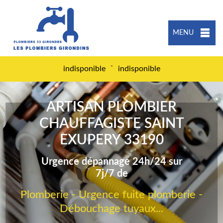
MENU
-
indisponible
indisponible
ARTISAN PLOMBIER
CHAUFFAGISTE SAINT
EXUPERY 33190
Urgence dépannage 24h/24 sur
7j/7 de
Plomberie - Urgence fuite plomberie -
Débouchage tuyaux...