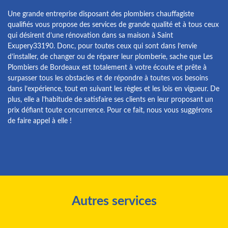
Une grande entreprise disposant des plombiers chauffagiste
qualifiés vous propose des services de grande qualité et à tous ceux
qui désirent d’une rénovation dans sa maison à Saint
Exupery33190. Donc, pour toutes ceux qui sont dans l’envie
d’installer, de changer ou de réparer leur plomberie, sache que Les
Plombiers de Bordeaux est totalement à votre écoute et prête à
surpasser tous les obstacles et de répondre à toutes vos besoins
dans l’expérience, tout en suivant les règles et les lois en vigueur. De
plus, elle a l’habitude de satisfaire ses clients en leur proposant un
prix défiant toute concurrence. Pour ce fait, nous vous suggérons
de faire appel à elle !
Autres services